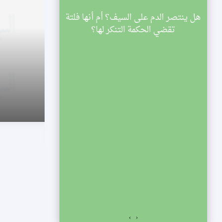
قة
هل ينتصر الدم على السيف؟ أم أنها فلتة
يذكرون الله قي
س
تقضي الحكمة التنكر لها؟
بدأ
ها
 مجالس ليالي شهر رمضان لعام 1433
ء
لس
›
‹