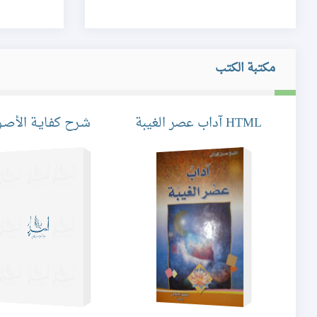
مكتبة الكتب
HTML آداب عصر الغيبة
شـرح كفـايـة الأصـ