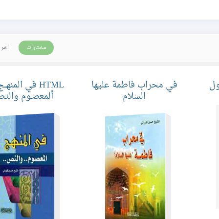
مختارات
اخر 
ول
في محراب فاطمة عليها
السلام
ألمعصـوم والنـ