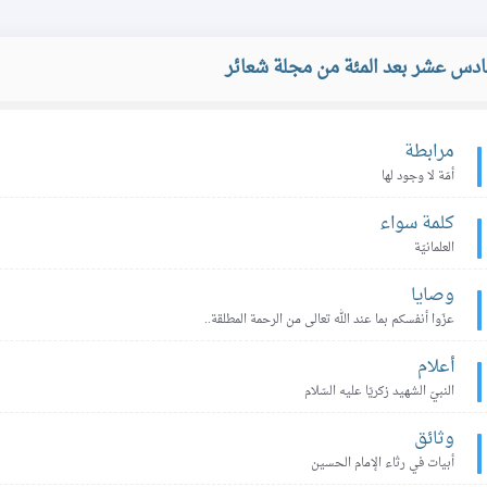
سادس عشر بعد المئة من مجلة شعائر
مرابطة
أمّة لا وجود لها
كلمة سواء
العلمانيّة
وصايا
الكِبر، التكبّر، والكَبيرة
أنوار الم
ال
عزّوا أنفسكم بما عند الله تعالى من الرحمة المطلقة..
العـدد التاسع و الستون من
أعلام
مجلة شعائر
العـدد 
النبيّ الشهيد زكريّا عليه السّلام
وثائق
أبيات في رثاء الإمام الحسين