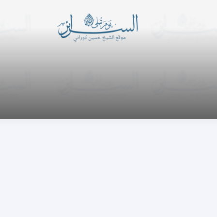
اماً وقعوداً وعلى جنوبهم
أللــــه لطيـــــف بعبـــــاده