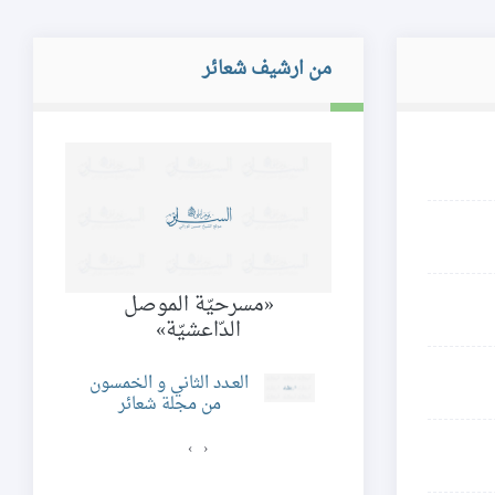
من ارشيف شعائر
َلَكوت في شرح
«مسرحيّة الموصل
ال
ياقوت*
الدّاعشيّة»
الثاني و الثلاثون من
العـدد الثاني و الخمسون
مجلة شعائر
من مجلة شعائر
›
‹