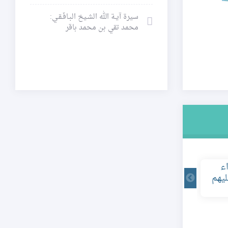
سيرة آيـة الله الشـيخ البـافَـقـي:
محمد تقي بن محمد باقر
ء
يهم