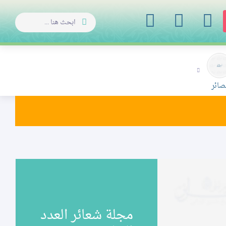
صائر
مجلة شعائر العدد