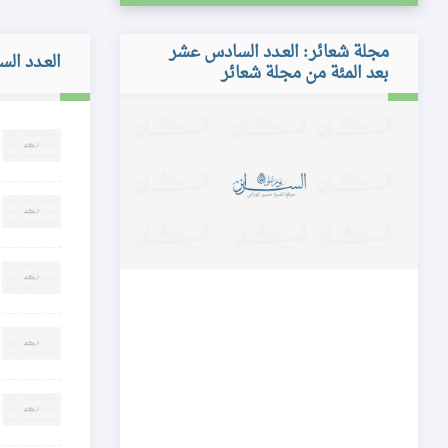
مجلة شعائر: العـدد السادس عشر
العـدد ال
بعد المئة من مجلة شعائر