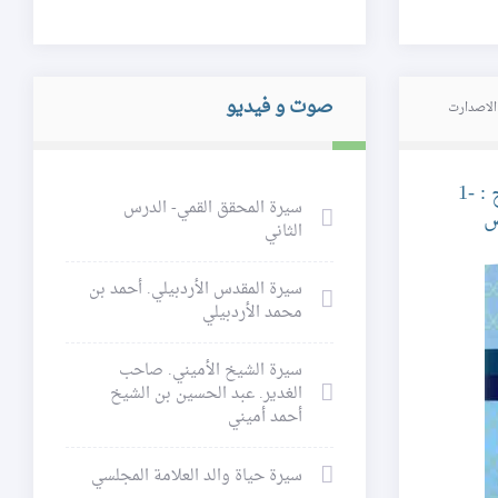
صوت و فيديو
الاصدارت
HTML في المنهــج : -1
الجهاد الأكـبر
القــلب الســليم- 
سيرة المحقق القمي- الدرس
ص
الأول
الثاني
سيرة المقدس الأردبيلي. أحمد بن
محمد الأردبيلي
سيرة الشيخ الأميني. صاحب
الغدير. عبد الحسين بن الشيخ
أحمد أميني
سيرة حياة والد العلامة المجلسي